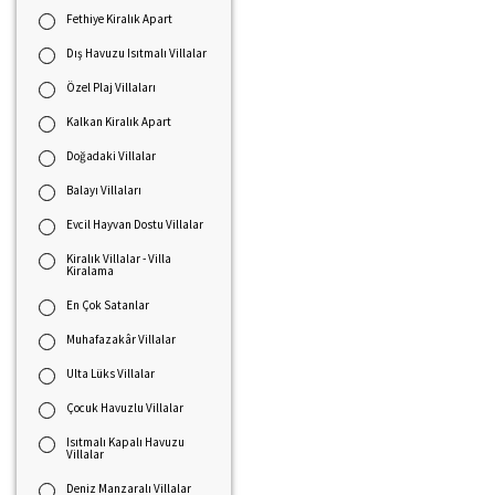
Fethiye Kiralık Apart
Dış Havuzu Isıtmalı Villalar
Özel Plaj Villaları
Kalkan Kiralık Apart
Doğadaki Villalar
Balayı Villaları
Evcil Hayvan Dostu Villalar
Kiralık Villalar - Villa
Kiralama
En Çok Satanlar
Muhafazakâr Villalar
Ulta Lüks Villalar
Çocuk Havuzlu Villalar
Isıtmalı Kapalı Havuzu
Villalar
Deniz Manzaralı Villalar