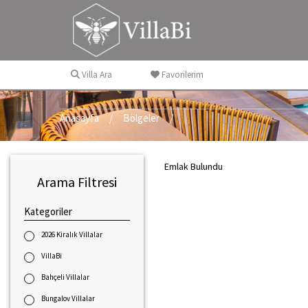
Villa Ara
Favorilerim
Anasayfa
Bölgeler
Emlak Bulundu
Arama Filtresi
Kategoriler
2026 Kiralık Villalar
VillaBi
Bahçeli Villalar
Bungalov Villalar