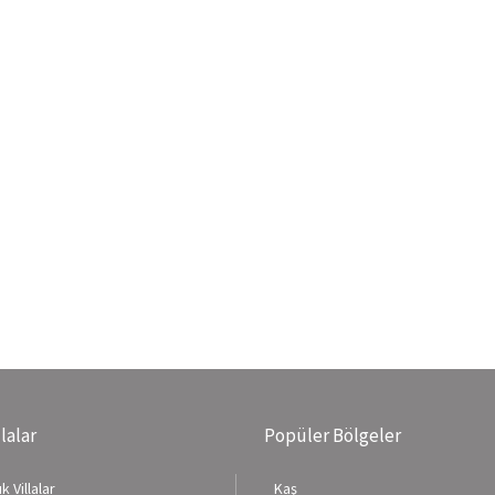
llalar
Popüler Bölgeler
k Villalar
Kaş