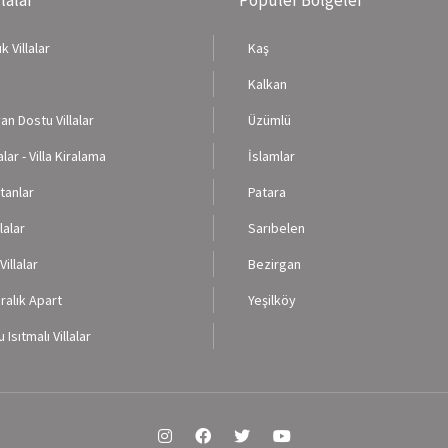
k Villalar
Kaş
Kalkan
an Dostu Villalar
Üzümlü
lalar - Villa Kiralama
İslamlar
tanlar
Patara
lalar
Sarıbelen
illalar
Bezirgan
ralık Apart
Yeşilköy
 Isıtmalı Villalar