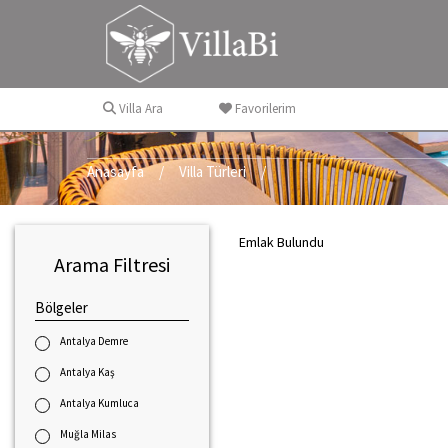
Villa Ara
Favorilerim
Anasayfa
Villa Türleri
Emlak Bulundu
Arama Filtresi
Bölgeler
Antalya Demre
Antalya Kaş
Antalya Kumluca
Muğla Milas