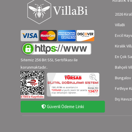
2026 Kiralı
VillaBi
Evcil Hayv
Kiralık Vil
En Çok Sa
Sitemiz 256 Bit SSL Sertifikası ile
Bahçeli Vil
korunmaktadır..
Bungalov V
Fethiye Ki
Dış Havuzu
Güvenli Ödeme Linki