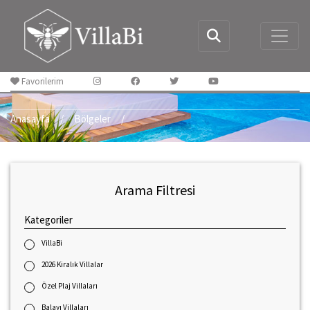
Favorilerim
Anasayfa
Bölgeler
Arama Filtresi
Kategoriler
VillaBi
2026 Kiralık Villalar
Özel Plaj Villaları
Balayı Villaları