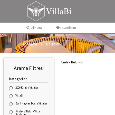
Villa Ara
Favorilerim
Anasayfa
Bölgeler
Emlak Bulundu
Arama Filtresi
Kategoriler
2026 Kiralık Villalar
VillaBi
Evcil Hayvan Dostu Villalar
Kiralık Villalar - Villa
Kiralama