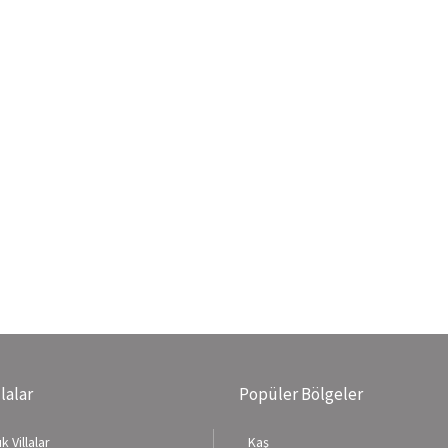
llalar
Popüler Bölgeler
k Villalar
Kaş