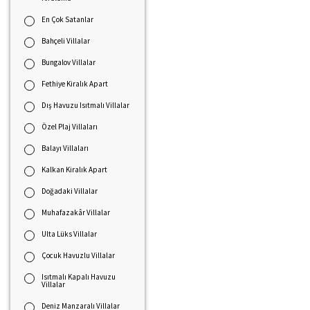
En Çok Satanlar
Bahçeli Villalar
Bungalov Villalar
Fethiye Kiralık Apart
Dış Havuzu Isıtmalı Villalar
Özel Plaj Villaları
Balayı Villaları
Kalkan Kiralık Apart
Doğadaki Villalar
Muhafazakâr Villalar
Ulta Lüks Villalar
Çocuk Havuzlu Villalar
Isıtmalı Kapalı Havuzu
Villalar
Deniz Manzaralı Villalar