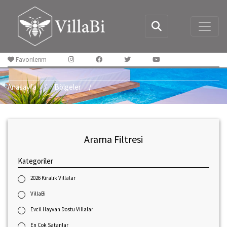
Favorilerim
Anasayfa
Bölgeler
Arama Filtresi
Kategoriler
2026 Kiralık Villalar
VillaBi
Evcil Hayvan Dostu Villalar
En Çok Satanlar