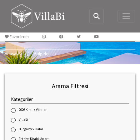
Favorilerim
Anasayfa
Bölgeler
Arama Filtresi
Kategoriler
2026 Kiralık Villalar
VillaBi
Bungalov Villalar
Fethiye Kiralık Apart