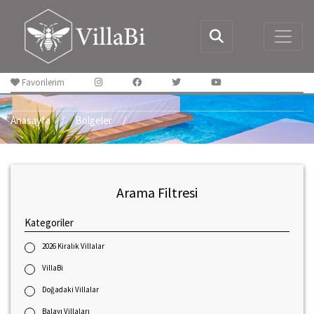
Favorilerim
Anasayfa
Bölgeler
Arama Filtresi
Kategoriler
2026 Kiralık Villalar
VillaBi
Doğadaki Villalar
Balayı Villaları