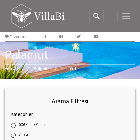
Favorilerim
Palamut
Anasayfa
Bölgeler
Palamut
Arama Filtresi
Kategoriler
2026 Kiralık Villalar
VillaBi