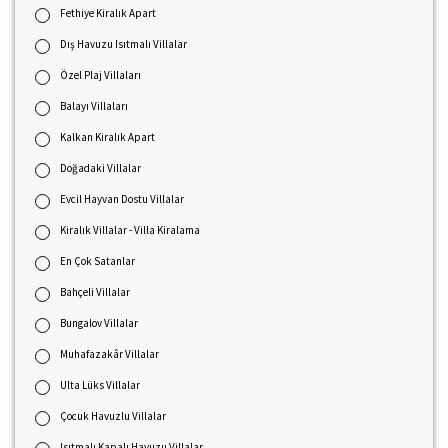
Fethiye Kiralık Apart
Dış Havuzu Isıtmalı Villalar
Özel Plaj Villaları
Balayı Villaları
Kalkan Kiralık Apart
Doğadaki Villalar
Evcil Hayvan Dostu Villalar
Kiralık Villalar - Villa Kiralama
En Çok Satanlar
Bahçeli Villalar
Bungalov Villalar
Muhafazakâr Villalar
Ulta Lüks Villalar
Çocuk Havuzlu Villalar
Isıtmalı Kapalı Havuzu Villalar