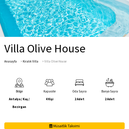
Villa Olive House
Anasayfa
>
Kiralık Villa
>
Villa Olive House
Bölge
Kapasite
Oda Sayısı
Banyo Sayısı
Antalya / Kaş /
4 Kişi
2 Adet
2 Adet
Bezirgan
Müsaitlik Takvimi