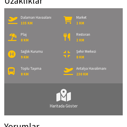
Uzaklıklar
Dalaman Havaalanı
Market
135 KM
1 KM
Plaj
Restoran
8 KM
2 KM
Sağlık Kurumu
Şehir Merkezi
9 KM
8 KM
Toplu Taşıma
Antalya Havalimanı
8 KM
230 KM
Haritada Göster
Yorumlar