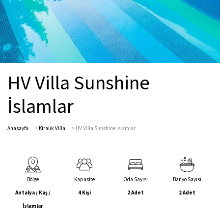
HV Villa Sunshine
İslamlar
Anasayfa
>
Kiralık Villa
>
HV Villa Sunshine İslamlar
Bölge
Kapasite
Oda Sayısı
Banyo Sayısı
Antalya / Kaş /
4 Kişi
2 Adet
2 Adet
İslamlar