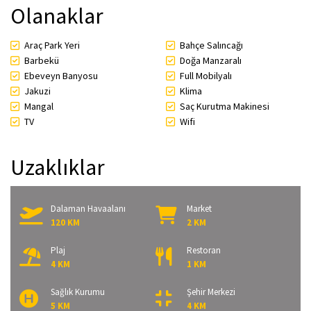
Olanaklar
Araç Park Yeri
Bahçe Salıncağı
Barbekü
Doğa Manzaralı
Ebeveyn Banyosu
Full Mobilyalı
Jakuzi
Klima
Mangal
Saç Kurutma Makinesi
TV
Wifi
Uzaklıklar
Dalaman Havaalanı
Market
120 KM
2 KM
Plaj
Restoran
4 KM
1 KM
Sağlık Kurumu
Şehir Merkezi
5 KM
4 KM