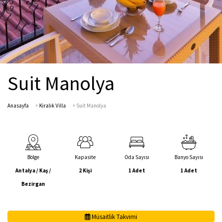
Suit Manolya
Anasayfa
>
Kiralık Villa
>
Suit Manolya
Bölge
Kapasite
Oda Sayısı
Banyo Sayısı
Antalya / Kaş /
2 Kişi
1 Adet
1 Adet
Bezirgan
Müsaitlik Takvimi