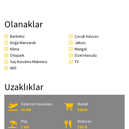
Olanaklar
Barbekü
Çocuk Havuzu
Doğa Manzaralı
Jakuzi
Klima
Mangal
Otopark
Özel Havuzlu
Saç Kurutma Makinesi
TV
Wifi
Uzaklıklar
Dalaman Havaalanı
Market
65 KM
500 M
Plaj
Restoran
5 KM
500 M