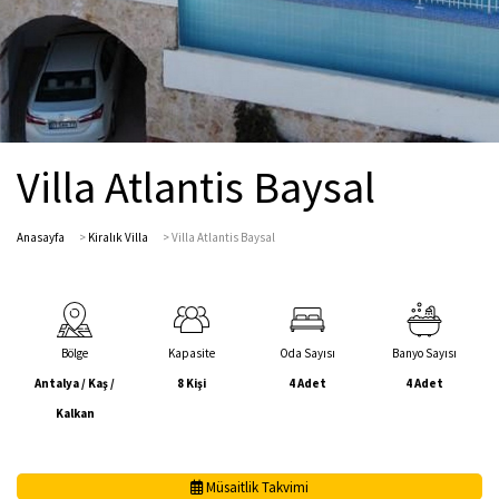
Villa Atlantis Baysal
Anasayfa
>
Kiralık Villa
>
Villa Atlantis Baysal
Bölge
Kapasite
Oda Sayısı
Banyo Sayısı
Antalya / Kaş /
8 Kişi
4 Adet
4 Adet
Kalkan
Müsaitlik Takvimi