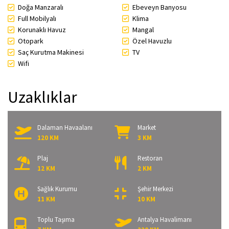
Doğa Manzaralı
Ebeveyn Banyosu
Full Mobilyalı
Klima
Korunaklı Havuz
Mangal
Otopark
Özel Havuzlu
Saç Kurutma Makinesi
TV
Wifi
Uzaklıklar
Dalaman Havaalanı
Market
120 KM
3 KM
Plaj
Restoran
12 KM
2 KM
Sağlık Kurumu
Şehir Merkezi
11 KM
10 KM
Toplu Taşıma
Antalya Havalimanı