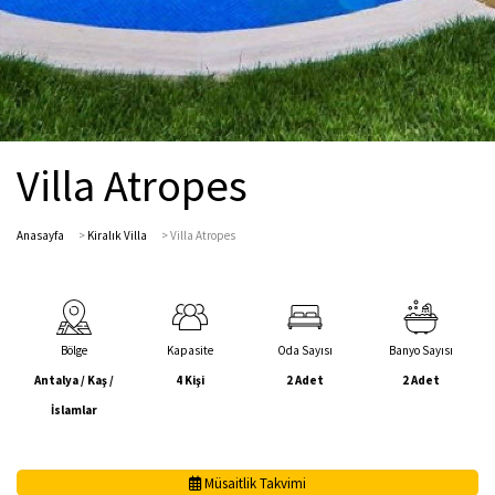
Villa Atropes
Anasayfa
>
Kiralık Villa
>
Villa Atropes
Bölge
Kapasite
Oda Sayısı
Banyo Sayısı
Antalya / Kaş /
4 Kişi
2 Adet
2 Adet
İslamlar
Müsaitlik Takvimi