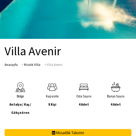
Villa Avenir
Anasayfa
>
Kiralık Villa
>
Villa Avenir
Bölge
Kapasite
Oda Sayısı
Banyo Sayısı
Antalya / Kaş /
8 Kişi
4 Adet
4 Adet
Gökçeören
Müsaitlik Takvimi