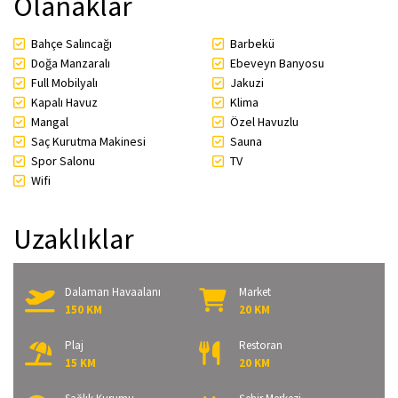
Olanaklar
Bahçe Salıncağı
Barbekü
Doğa Manzaralı
Ebeveyn Banyosu
Full Mobilyalı
Jakuzi
Kapalı Havuz
Klima
Mangal
Özel Havuzlu
Saç Kurutma Makinesi
Sauna
Spor Salonu
TV
Wifi
Uzaklıklar
Dalaman Havaalanı
Market
150 KM
20 KM
Plaj
Restoran
15 KM
20 KM