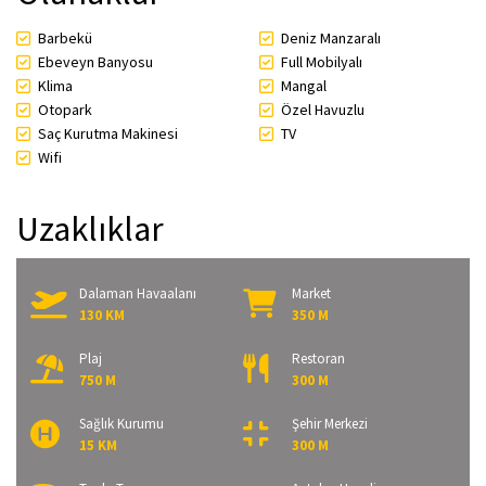
Barbekü
Deniz Manzaralı
Ebeveyn Banyosu
Full Mobilyalı
Klima
Mangal
Otopark
Özel Havuzlu
Saç Kurutma Makinesi
TV
Wifi
Uzaklıklar
Dalaman Havaalanı
Market
130 KM
350 M
Plaj
Restoran
750 M
300 M
Sağlık Kurumu
Şehir Merkezi
15 KM
300 M