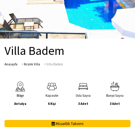
Villa Badem
Anasayfa
>
Kiralık Villa
>
Villa Badem
Bölge
Kapasite
Oda Sayısı
Banyo Sayısı
Antalya
6 Kişi
3 Adet
3 Adet
Müsaitlik Takvimi