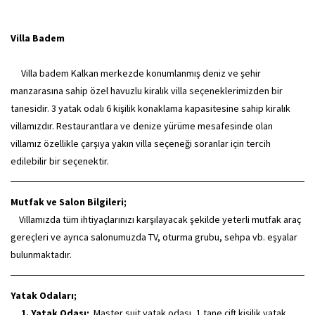
Villa Badem
Villa badem Kalkan merkezde konumlanmış deniz ve şehir
manzarasına sahip özel havuzlu kiralık villa seçeneklerimizden bir
tanesidir. 3 yatak odalı 6 kişilik konaklama kapasitesine sahip kiralık
villamızdır. Restaurantlara ve denize yürüme mesafesinde olan
villamız özellikle çarşıya yakın villa seçeneği soranlar için tercih
edilebilir bir seçenektir.
Mutfak ve Salon Bilgileri;
Villamızda tüm ihtiyaçlarınızı karşılayacak şekilde yeterli mutfak araç
gereçleri ve ayrıca salonumuzda TV, oturma grubu, sehpa vb. eşyalar
bulunmaktadır.
Yatak Odaları;
1. Yatak Odası;
Master suit yatak odası, 1 tane çift kişilik yatak,