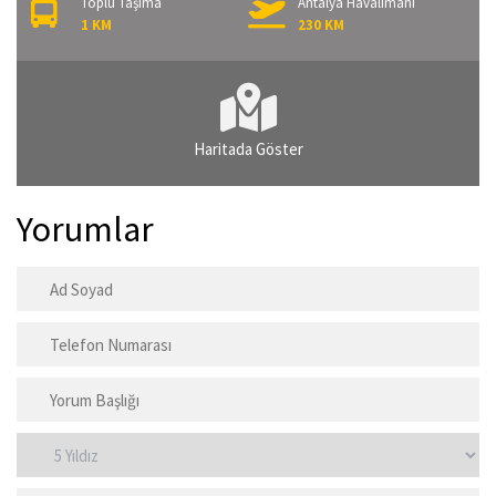
Toplu Taşıma
Antalya Havalimanı
1 KM
230 KM
Haritada Göster
Yorumlar