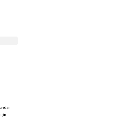
şarıdan
için