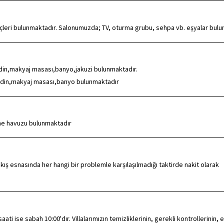
eçleri bulunmaktadır. Salonumuzda; TV, oturma grubu, sehpa vb. eşyalar bulu
midin,makyaj masası,banyo,jakuzi bulunmaktadır.
omidin,makyaj masası,banyo bulunmaktadır
me havuzu bulunmaktadır
kış esnasında her hangi bir problemle karşılaşılmadığı taktirde nakit olarak
ti ise sabah 10:00'dır. Villalarımızın temizliklerinin, gerekli kontrollerinin, e