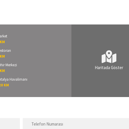
arket
 KM
estoran
 KM
hir Merkezi
Haritada Göster
 KM
ntalya Havalimanı
20 KM