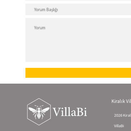
Kiralık Vi
2026 Kiralı
VillaBi