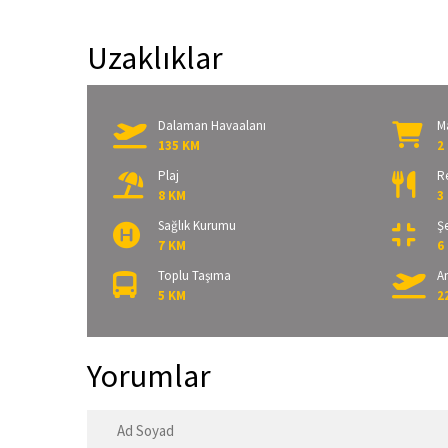
Uzaklıklar
Dalaman Havaalanı
M
135 KM
2
Plaj
R
8 KM
3
Sağlık Kurumu
Şe
7 KM
6
Toplu Taşıma
A
5 KM
2
Yorumlar