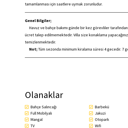
tamamlanması için saatlere uymak zorunludur.
Genel Bilgiler;
Havuz ve bahçe bakımı günde bir kez görevliler tarafından düze
ücret talep edilmemektedir. Villa size konaklama yapacağınız
temizlenmektedir.
Not;
Tüm sezonda minimum kiralama süresi 4 gecedir. 7 gec
Olanaklar
Bahçe Salıncağı
Barbekü
Full Mobilyalı
Jakuzi
Mangal
Otopark
TV
Wifi