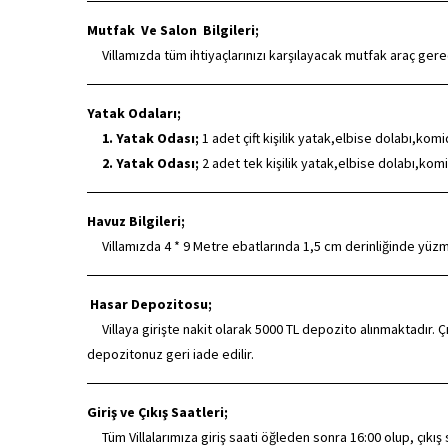
Mutfak Ve Salon Bilgileri;
Villamızda tüm ihtiyaçlarınızı karşılayacak mutfak araç ger
Yatak Odaları;
1. Yatak Odası;
1 adet çift kişilik yatak,elbise dolabı,ko
2. Yatak Odası;
2 adet tek kişilik yatak,elbise dolabı,k
Havuz Bilgileri;
Villamızda 4 * 9 Metre ebatlarında 1,5 cm derinliğinde yüz
Hasar Depozitosu;
Villaya girişte nakit olarak 5000 TL depozito alınmaktadır. Çı
depozitonuz geri iade edilir.
Giriş ve Çıkış Saatleri;
Tüm Villalarımıza giriş saati öğleden sonra 16:00 olup, çıkış saa