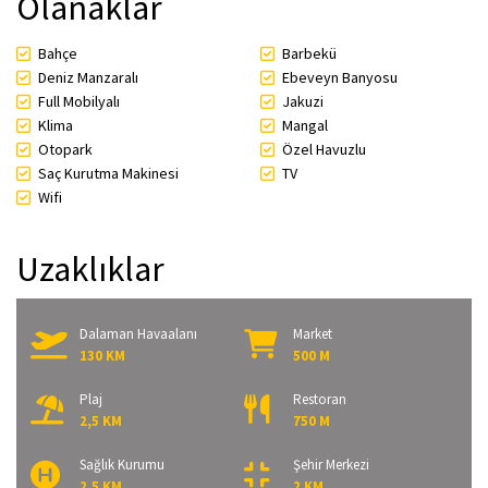
Olanaklar
Bahçe
Barbekü
Deniz Manzaralı
Ebeveyn Banyosu
Full Mobilyalı
Jakuzi
Klima
Mangal
Otopark
Özel Havuzlu
Saç Kurutma Makinesi
TV
Wifi
Uzaklıklar
Dalaman Havaalanı
Market
130 KM
500 M
Plaj
Restoran
2,5 KM
750 M
Sağlık Kurumu
Şehir Merkezi
2,5 KM
2 KM