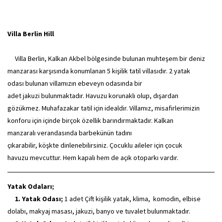
Villa Berlin Hill
Villa Berlin, Kalkan Akbel bölgesinde bulunan muhteşem bir
deniz
manzarası
karşısında konumlanan 5 kişilik tatil villasıdır. 2 yatak
odası bulunan villamızın ebeveyn odasında bir
adet
jakuzi
bulunmaktadır. Havuzu korunaklı olup, dışardan
gözükmez.
Muhafazakar tatil
için idealdir. Villamız, misafirlerimizin
konforu için içinde birçok özellik barındırmaktadır. Kalkan
manzaralı verandasında barbekünün tadını
çıkarabilir, köşkte dinlenebilirsiniz. Çocuklu aileler için
çocuk
havuzu
mevcuttur. Hem kapalı hem de açık otoparkı vardır.
Yatak Odaları;
1. Yatak Odası;
1 adet Çift kişilik yatak, klima, komodin, elbise
dolabı, makyaj masası, jakuzi, banyo ve tuvalet bulunmaktadır.