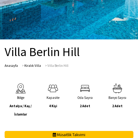
Villa Berlin Hill
Anasayfa
>
Kiralık Villa
>
Villa Berlin Hill
Bölge
Kapasite
Oda Sayısı
Banyo Sayısı
Antalya / Kaş /
4 Kişi
2 Adet
2 Adet
İslamlar
Müsaitlik Takvimi