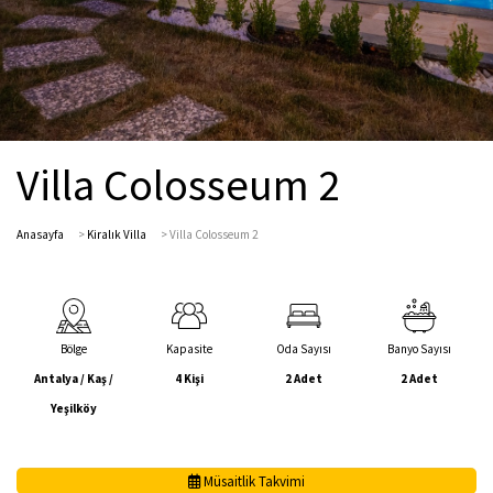
Villa Colosseum 2
Anasayfa
>
Kiralık Villa
>
Villa Colosseum 2
Bölge
Kapasite
Oda Sayısı
Banyo Sayısı
Antalya / Kaş /
4 Kişi
2 Adet
2 Adet
Yeşilköy
Müsaitlik Takvimi