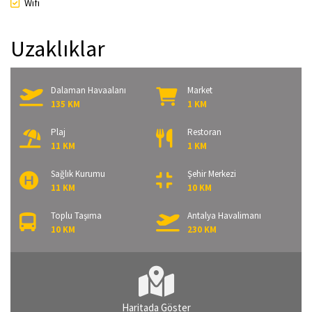
Wifi
Uzaklıklar
Dalaman Havaalanı
Market
135 KM
1 KM
Plaj
Restoran
11 KM
1 KM
Sağlık Kurumu
Şehir Merkezi
11 KM
10 KM
Toplu Taşıma
Antalya Havalimanı
10 KM
230 KM
Haritada Göster