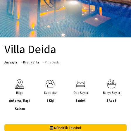
Villa Deida
Anasayfa
>
Kiralık Villa
>
Villa Deida
Bölge
Kapasite
Oda Sayısı
Banyo Sayısı
Antalya / Kaş /
6 Kişi
3 Adet
3 Adet
Kalkan
Müsaitlik Takvimi