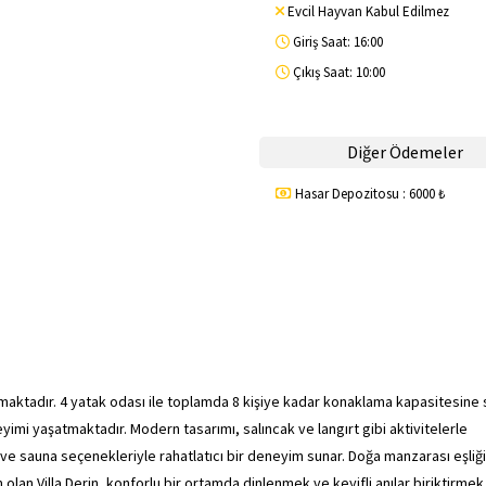
Evcil Hayvan Kabul Edilmez
Giriş Saat: 16:00
Çıkış Saat: 10:00
Diğer Ödemeler
Hasar Depozitosu : 6000 ₺
ktadır. 4 yatak odası ile toplamda 8 kişiye kadar konaklama kapasitesine 
eyimi yaşatmaktadır. Modern tasarımı, salıncak ve langırt gibi aktivitelerle
uz ve sauna seçenekleriyle rahatlatıcı bir deneyim sunar. Doğa manzarası eşliğ
im olan Villa Derin, konforlu bir ortamda dinlenmek ve keyifli anılar biriktirmek