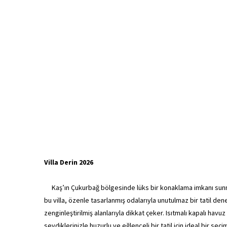
Villa Derin 2026
Kaş’ın Çukurbağ bölgesinde lüks bir konaklama imkanı sunma
bu villa, özenle tasarlanmış odalarıyla unutulmaz bir tatil den
zenginleştirilmiş alanlarıyla dikkat çeker. Isıtmalı kapalı hav
sevdiklerinizle huzurlu ve eğlenceli bir tatil için ideal bir seç