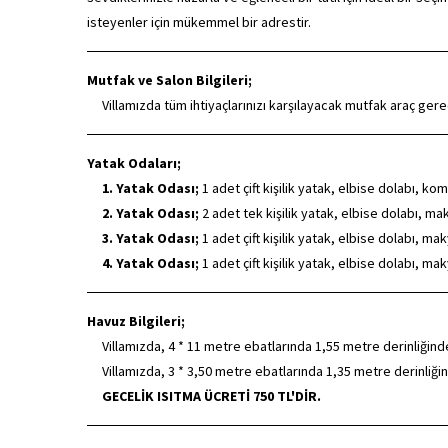
isteyenler için mükemmel bir adrestir.
Mutfak ve Salon Bilgileri;
Villamızda tüm ihtiyaçlarınızı karşılayacak mutfak araç ger
Yatak Odaları;
1. Yatak Odası;
1 adet çift kişilik yatak, elbise dolabı, 
2. Yatak Odası;
2 adet tek kişilik yatak, elbise dolabı, 
3. Yatak Odası;
1 adet çift kişilik yatak, elbise dolabı,
maky
4. Yatak Odası;
1 adet çift kişilik yatak, elbise dolabı,
maky
Havuz Bilgileri;
Villamızda, 4 * 11 metre ebatlarında 1,55 metre derinliğind
Villamızda, 3 * 3,50 metre ebatlarında 1,35 metre derinliği
GECELİK ISITMA ÜCRETİ 750 TL'DİR.