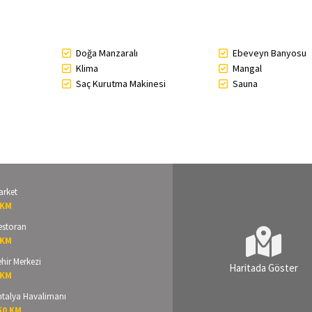
Doğa Manzaralı
Ebeveyn Banyosu
Klima
Mangal
Saç Kurutma Makinesi
Sauna
arket
 KM
estoran
 KM
hir Merkezi
Haritada Göster
 KM
ntalya Havalimanı
50 KM