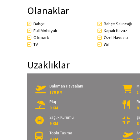
Olanaklar
Bahçe
Bahçe Salıncağı
Full Mobilyalı
Kapalı Havuz
Otopark
Özel Havuzlu
TV
Wifi
Uzaklıklar
Dalaman Havaalanı
M
170 KM
1
Plaj
R
9 KM
8
Sağlık Kurumu
Şe
9 KM
8
Toplu Taşıma
A
9 KM
2