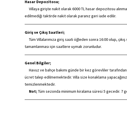
Hasar Depozitosu;
Villaya girişte nakit olarak 6000 TL hasar depozitosu alınmak
edilmediği taktirde nakit olarak paranız geri iade edilir.
Giriş ve Çıkış Saatleri;
Tüm Villalarımıza giriş saati öğleden sonra 16:00 olup, çıkış saa
tamamlanması için saatlere uymak zorunludur.
Genel Bilgiler;
Havuz ve bahçe bakımı günde bir kez görevliler tarafından dü
ücret talep edilmemektedir. Villa size konaklama yapacağınız
temizlenmektedir.
Not;
Tüm sezonda minimum kiralama süresi 5 gecedir. 7 gec