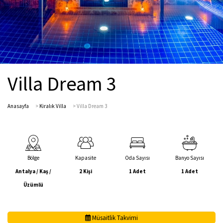
Villa Dream 3
Anasayfa
>
Kiralık Villa
>
Villa Dream 3
Bölge
Kapasite
Oda Sayısı
Banyo Sayısı
Antalya / Kaş /
2 Kişi
1 Adet
1 Adet
Üzümlü
Müsaitlik Takvimi