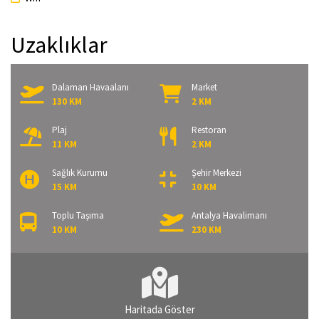
Uzaklıklar
Dalaman Havaalanı
Market
130 KM
2 KM
Plaj
Restoran
11 KM
2 KM
Sağlık Kurumu
Şehir Merkezi
15 KM
10 KM
Toplu Taşıma
Antalya Havalimanı
10 KM
230 KM
Haritada Göster