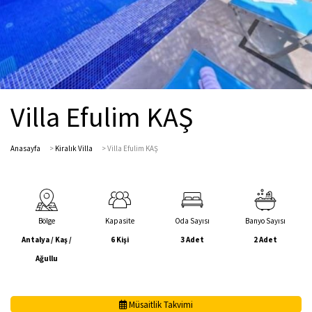
Villa Efulim KAŞ
Anasayfa
>
Kiralık Villa
>
Villa Efulim KAŞ
Bölge
Kapasite
Oda Sayısı
Banyo Sayısı
Antalya / Kaş /
6 Kişi
3 Adet
2 Adet
Ağullu
Müsaitlik Takvimi