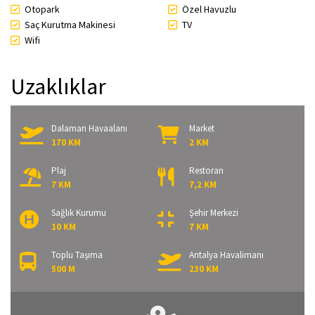
Otopark
Özel Havuzlu
Saç Kurutma Makinesi
TV
Wifi
Uzaklıklar
Dalaman Havaalanı
Market
170 KM
2 KM
Plaj
Restoran
7 KM
7,2 KM
Sağlık Kurumu
Şehir Merkezi
10 KM
7 KM
Toplu Taşıma
Antalya Havalimanı
500 M
230 KM