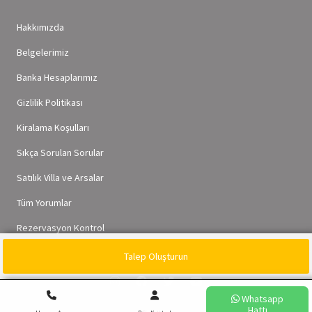
Hakkımızda
Belgelerimiz
Banka Hesaplarımız
Gizlilik Politikası
Kiralama Koşulları
Sıkça Sorulan Sorular
Satılık Villa ve Arsalar
Tüm Yorumlar
Rezervasyon Kontrol
Talep Oluşturun
Whatsapp
Whatsapp
Hattı
Hattı