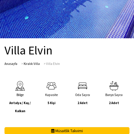
Villa Elvin
Anasayfa
>
Kiralık Villa
>
Villa Elvin
Bölge
Kapasite
Oda Sayısı
Banyo Sayısı
Antalya / Kaş /
5 Kişi
2 Adet
2 Adet
Kalkan
Müsaitlik Takvimi