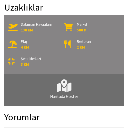
Uzaklıklar
Dalaman Havaalanı
Market
130 KM
500 M
Plaj
Restoran
4 KM
2 KM
Şehir Merkezi
3 KM
Haritada Göster
Yorumlar