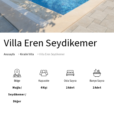
Villa Eren Seydikemer
Anasayfa
>
Kiralık Villa
>
Villa Eren Seydikemer
Bölge
Kapasite
Oda Sayısı
Banyo Sayısı
Muğla /
4 Kişi
2 Adet
2 Adet
Seydikemer /
Döğer