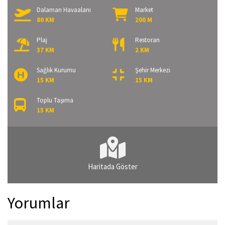
Dalaman Havaalanı
Market
80 KM
200 M
Plaj
Restoran
37 KM
2 KM
Sağlık Kurumu
Şehir Merkezi
15 KM
15 KM
Toplu Taşıma
15 KM
Haritada Göster
Yorumlar