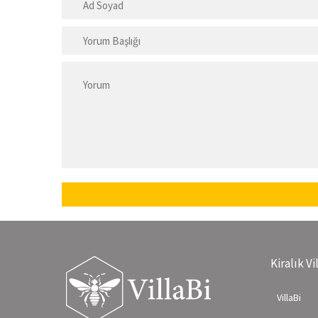
Kiralık Vi
VillaBi