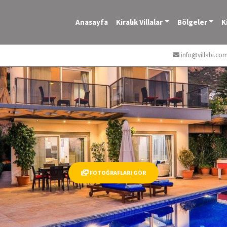
Anasayfa
Kiralık Villalar
Bölgeler
K
info@villabi.co
FOTOĞRAFLARI GÖR