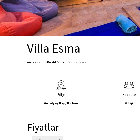
Villa Esma
Anasayfa
>
Kiralık Villa
>
Villa Esma
Bölge
Kapasite
Antalya / Kaş / Kalkan
6 Kişi
Fiyatlar