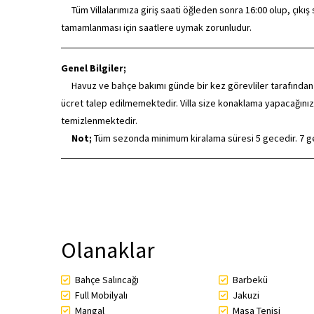
Tüm Villalarımıza giriş saati öğleden sonra 16:00 olup, çıkış saa
tamamlanması için saatlere uymak zorunludur.
Genel Bilgiler;
Havuz ve bahçe bakımı günde bir kez görevliler tarafından düze
ücret talep edilmemektedir. Villa size konaklama yapacağınız
temizlenmektedir.
Not;
Tüm sezonda minimum kiralama süresi 5 gecedir. 7 gece
Olanaklar
Bahçe Salıncağı
Barbekü
Full Mobilyalı
Jakuzi
Mangal
Masa Tenisi