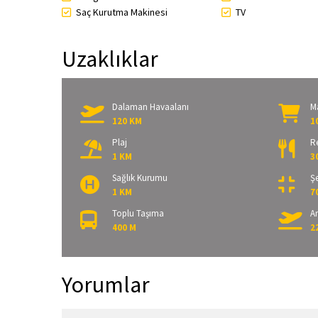
Saç Kurutma Makinesi
TV
Uzaklıklar
Dalaman Havaalanı
M
120 KM
1
Plaj
R
1 KM
3
Sağlık Kurumu
Şe
1 KM
7
Toplu Taşıma
A
400 M
2
Yorumlar