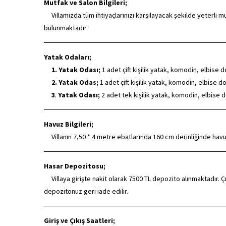
Mutfak ve Salon Bilgileri;
Villamızda tüm ihtiyaçlarınızı karşılayacak şekilde yeterli 
bulunmaktadır.
Yatak Odaları;
1. Yatak Odası;
1 adet çift kişilik yatak, komodin, elbise 
2.
Yatak Odas;
1 adet çift kişilik yatak, komodin, elbise 
3
.
Yatak Odası;
2 adet tek kişilik yatak, komodin, elbise d
Havuz Bilgileri;
Villanın 7,50 * 4 metre ebatlarında 160 cm derinliğinde havuz
Hasar Depozitosu;
Villaya girişte nakit olarak 7500 TL depozito alınmaktadır. Çı
depozitonuz geri iade edilir.
Giriş ve Çıkış Saatleri;