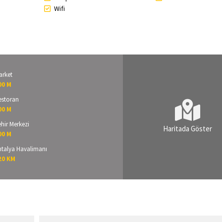
Wifi
arket
00 M
estoran
00 M
hir Merkezi
Haritada Göster
00 M
ntalya Havalimanı
20 KM