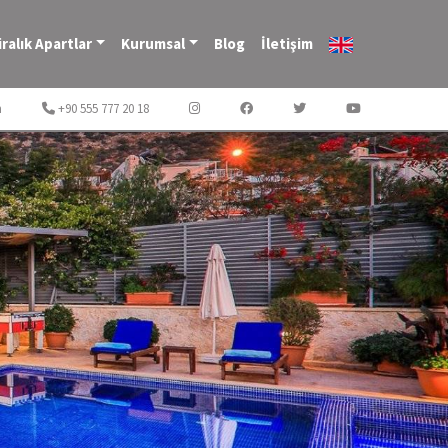
iralık Apartlar
Kurumsal
Blog
İletişim
m
+90 555 777 20 18