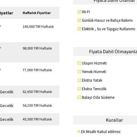
Fiyata Dahil Olanlar
Wi-Fi
iyatlar
Haftalık Fiyatlar
Günlük Havuz ve Bahçe Bakımı
Y
140,000 TRY Haftalık
Elektrik , Su ve Tüpgaz Kullanımı
Y
98,000 TRY Haftalık
Fiyata Dahil Olmayanl
Ulaşım Hizmeti
Y
77,000 TRY Haftalık
Yemek Hizmeti
Ekstra Yatak
Ekstra Temizlik
 Gecelik
62,650 TRY Haftalık
Balayı Oda Süsleme
 Gecelik
54,250 TRY Haftalık
 Gecelik
45,500 TRY Haftalık
Kurallar
Ek Misafir Kabul edilmez