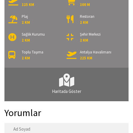
125 KM
100 M
Plaj
Restoran
2 KM
2 KM
Sağlık Kurumu
Şehir Merkezi
2 KM
2 KM
Toplu Taşıma
Antalya Havalimanı
2 KM
225 KM
Haritada Göster
Yorumlar