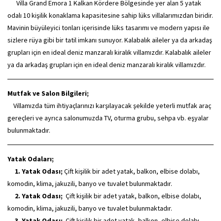
Villa Grand Emora 1 Kalkan Kördere Bölgesinde yer alan 5 yatak
odalı 10 kişilik konaklama kapasitesine sahip lüks villalarımızdan biridir.
Mavinin büyüleyici tonları içerisinde lüks tasarımı ve modern yapısı ile
sizlere rüya gibi bir tatil imkanı sunuyor. Kalabalık aileler ya da arkadaş
grupları için en ideal deniz manzaralı kiralık villamızdır. Kalabalık aileler
ya da arkadaş grupları için en ideal deniz manzaralı kiralık villamızdır.
Mutfak ve Salon Bilgileri;
Villamızda tüm ihtiyaçlarınızı karşılayacak şekilde yeterli mutfak araç
gereçleri ve ayrıca salonumuzda TV, oturma grubu, sehpa vb. eşyalar
bulunmaktadır.
Yatak Odaları;
1. Yatak Odası;
Çift kişilik bir adet yatak, balkon, elbise dolabı,
komodin, klima, jakuzili, banyo ve tuvalet bulunmaktadır.
2. Yatak Odası;
Çift kişilik bir adet yatak, balkon, elbise dolabı,
komodin, klima, jakuzili, banyo ve tuvalet bulunmaktadır.
3. Yatak Odası;
Çift kişilik bir adet yatak, balkon, elbise dolabı,