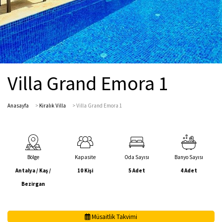
Villa Grand Emora 1
Anasayfa
>
Kiralık Villa
>
Villa Grand Emora 1
Bölge
Kapasite
Oda Sayısı
Banyo Sayısı
Antalya / Kaş /
10 Kişi
5 Adet
4 Adet
Bezirgan
Müsaitlik Takvimi