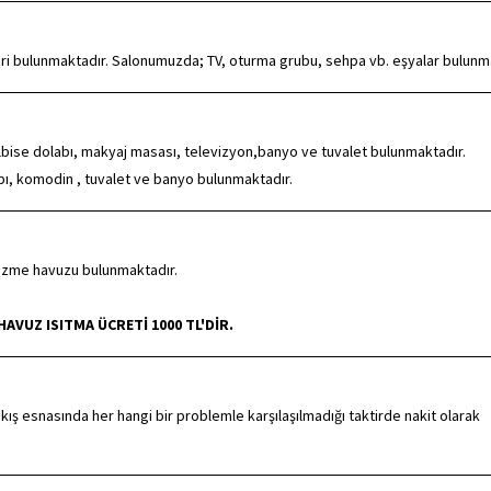
leri bulunmaktadır. Salonumuzda; TV, oturma grubu, sehpa vb. eşyalar bulunm
 elbise dolabı, makyaj masası, televizyon,banyo ve tuvalet bulunmaktadır.
labı, komodin , tuvalet ve banyo bulunmaktadır.
yüzme havuzu bulunmaktadır.
VUZ ISITMA ÜCRETİ 1000 TL'DİR.
kış esnasında her hangi bir problemle karşılaşılmadığı taktirde nakit olarak