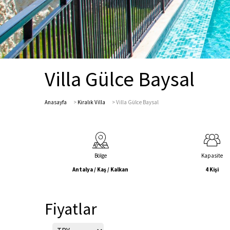
Villa Gülce Baysal
Anasayfa
>
Kiralık Villa
>
Villa Gülce Baysal
Bölge
Kapasite
Antalya / Kaş / Kalkan
4 Kişi
Fiyatlar