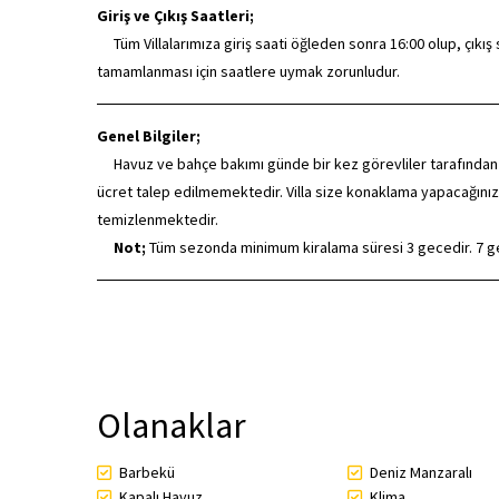
Giriş ve Çıkış Saatleri;
Tüm Villalarımıza giriş saati öğleden sonra 16:00 olup, çıkış saa
tamamlanması için saatlere uymak zorunludur.
Genel Bilgiler;
Havuz ve bahçe bakımı günde bir kez görevliler tarafından düze
ücret talep edilmemektedir. Villa size konaklama yapacağınız
temizlenmektedir.
Not;
Tüm sezonda minimum kiralama süresi 3 gecedir. 7 gec
Olanaklar
Barbekü
Deniz Manzaralı
Kapalı Havuz
Klima