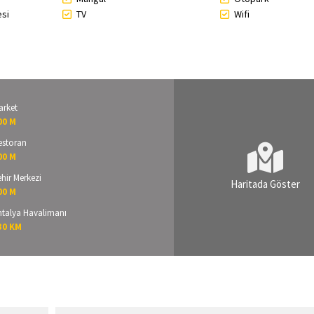
esi
TV
Wifi
arket
00 M
estoran
00 M
hir Merkezi
Haritada Göster
00 M
ntalya Havalimanı
30 KM