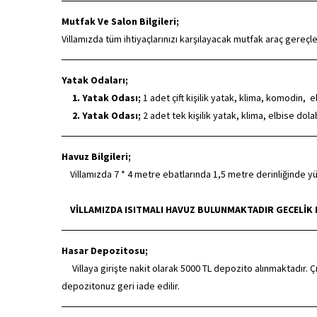
Mutfak Ve Salon Bilgileri;
Villamızda tüm ihtiyaçlarınızı karşılayacak mutfak araç gereç
Yatak Odaları;
1. Yatak Odası;
1 adet çift kişilik yatak, klima, komodin,
2. Yatak Odası;
2 adet tek kişilik yatak, klima, elbise do
Havuz Bilgileri;
Villamızda 7 * 4 metre ebatlarında 1,5 metre derinliğinde 
VİLLAMIZDA ISITMALI HAVUZ BULUNMAKTADIR GECELİK HA
Hasar Depozitosu;
Villaya girişte nakit olarak 5000 TL depozito alınmaktadır. Çı
depozitonuz geri iade edilir.