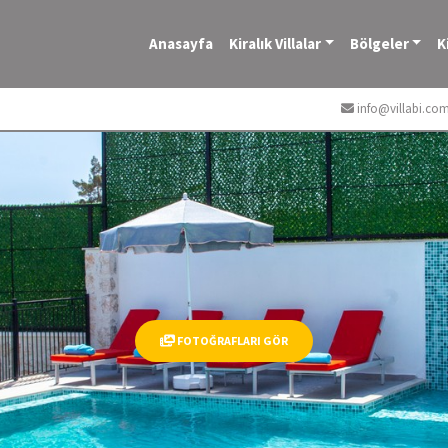
Anasayfa
Kiralık Villalar
Bölgeler
K
info@villabi.co
FOTOĞRAFLARI GÖR