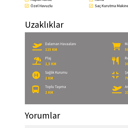
Özel Havuzlu
Saç Kurutma Makin
Uzaklıklar
Dalaman Havaalanı
M
125 KM
5
Plaj
R
1,5 KM
3
Sağlık Kurumu
Şe
2 KM
7
Toplu Taşıma
A
2 KM
2
Yorumlar