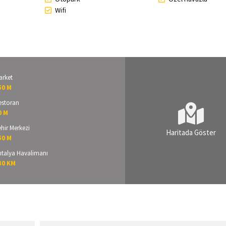
Wifi
arket
50 M
estoran
0 M
hir Merkezi
Haritada Göster
50 M
ntalya Havalimanı
30 KM