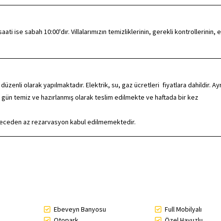
ti ise sabah 10:00'dır. Villalarımızın temizliklerinin, gerekli kontrollerinin, e
zenli olarak yapılmaktadır. Elektrik, su, gaz ücretleri fiyatlara dahildir. Ayr
 gün temiz ve hazırlanmış olarak teslim edilmekte ve haftada bir kez
Geceden az rezarvasyon kabul edilmemektedir.
Ebeveyn Banyosu
Full Mobilyalı
Otopark
Özel Havuzlu