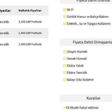
Fiyata Dahil Olanlar
Wi-Fi
iyatlar
Haftalık Fiyatlar
Günlük Havuz ve Bahçe Bakımı
ecelik
3,200 GBP Haftalık
Elektrik , Su ve Tüpgaz Kullanımı
ecelik
2,400 GBP Haftalık
Fiyata Dahil Olmayanl
ecelik
2,000 GBP Haftalık
Ulaşım Hizmeti
Yemek Hizmeti
Ekstra Yatak
Ekstra Temizlik
Balayı Oda Süsleme
Kurallar
Ek Misafir Kabul edilmez