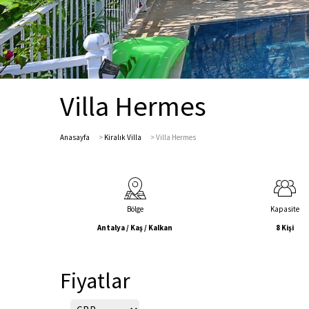
Villa Hermes
Anasayfa
>
Kiralık Villa
>
Villa Hermes
Bölge
Kapasite
Antalya / Kaş / Kalkan
8 Kişi
Fiyatlar