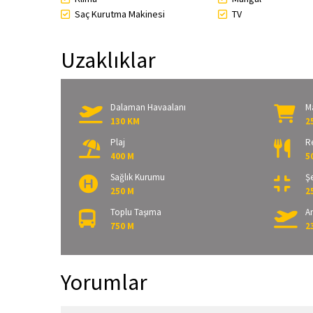
Saç Kurutma Makinesi
TV
Uzaklıklar
Dalaman Havaalanı
M
130 KM
2
Plaj
R
400 M
5
Sağlık Kurumu
Şe
250 M
2
Toplu Taşıma
A
750 M
2
Yorumlar