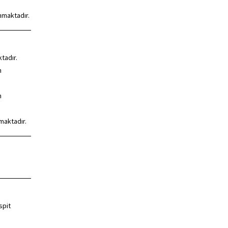
nmaktadır.
tadır.
n
n
maktadır.
spit