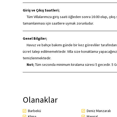
Giriş ve Çıkış Saatleri;
Tüm Villalarımıza giriş saati öğleden sonra 16:00 olup, çıkış saa
tamamlanması için saatlere uymak zorunludur.
Genel Bilgiler;
Havuz ve bahçe bakımı günde bir kez görevliler tarafından dü
ücret talep edilmemektedir. Villa size konaklama yapacağınız
temizlenmektedir.
Not;
Tüm sezonda minimum kiralama süresi 5 gecedir. 5 
Olanaklar
Barbekü
Deniz Manzaralı
Klima
Mangal