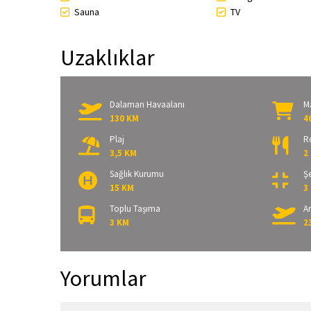
Sauna
TV
Uzaklıklar
Dalaman Havaalanı
M
130 KM
4
Plaj
R
3,5 KM
2
Sağlık Kurumu
Şe
15 KM
3
Toplu Taşıma
A
3 KM
2
Yorumlar