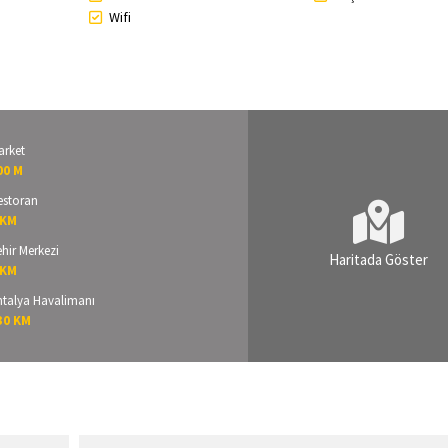
Wifi
arket
00 M
estoran
 KM
hir Merkezi
Haritada Göster
 KM
ntalya Havalimanı
30 KM