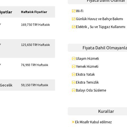
Fiyata Dahil Olanlar
Wi-Fi
iyatlar
Haftalık Fiyatlar
Günlük Havuz ve Bahçe Bakımı
Y
169,750 TRY Haftalık
Elektrik , Su ve Tüpgaz Kullanımı
Y
125,650 TRY Haftalık
Fiyata Dahil Olmayanl
Ulaşım Hizmeti
Y
76,993 TRY Haftalık
Yemek Hizmeti
Ekstra Yatak
Ekstra Temizlik
 Gecelik
59,150 TRY Haftalık
Balayı Oda Süsleme
Kurallar
Ek Misafir Kabul edilmez