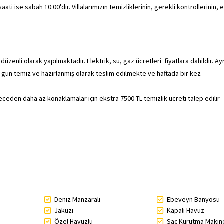
ti ise sabah 10:00'dır. Villalarımızın temizliklerinin, gerekli kontrollerinin, e
zenli olarak yapılmaktadır. Elektrik, su, gaz ücretleri fiyatlara dahildir. Ayr
 gün temiz ve hazırlanmış olarak teslim edilmekte ve haftada bir kez
eden daha az konaklamalar için ekstra 7500 TL temizlik ücreti talep edilir
Deniz Manzaralı
Ebeveyn Banyosu
Jakuzi
Kapalı Havuz
Özel Havuzlu
Saç Kurutma Makin