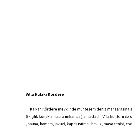
Villa Hulaki Kördere
Kalkan Kördere mevkiinde muhteşem deniz manzarasına sahi
6 kişilik konaklamalara imkân sağlamaktadır. Villa konforu ile 
, sauna, hamam, jakuzi, kapalı ısıtmalı havuz, masa tenisi, çoc