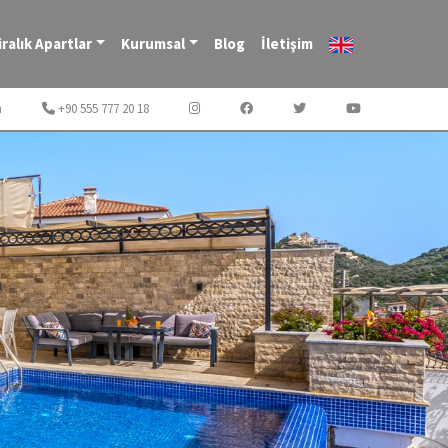
iralık Apartlar
Kurumsal
Blog
İletişim
m
+90 555 777 20 18