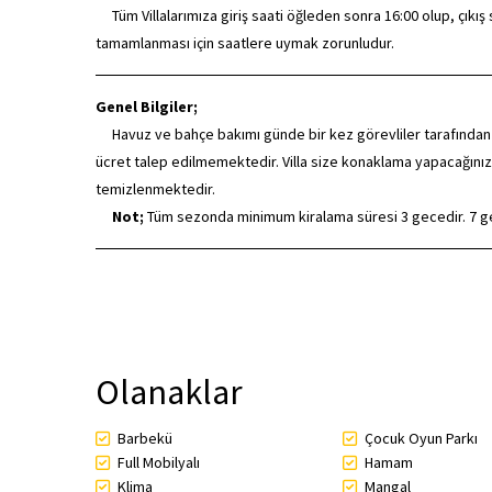
Tüm Villalarımıza giriş saati öğleden sonra 16:00 olup, çıkış saa
tamamlanması için saatlere uymak zorunludur.
Genel Bilgiler;
Havuz ve bahçe bakımı günde bir kez görevliler tarafından dü
ücret talep edilmemektedir. Villa size konaklama yapacağınız
temizlenmektedir.
Not;
Tüm sezonda minimum kiralama süresi 3 gecedir. 7 gec
Olanaklar
Barbekü
Çocuk Oyun Parkı
Full Mobilyalı
Hamam
Klima
Mangal