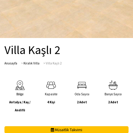
Villa Kaşlı 2
Anasayfa
>
Kiralık Villa
>
Villa Kaşlı 2
Bölge
Kapasite
Oda Sayısı
Banyo Sayısı
Antalya / Kaş /
4 Kişi
2 Adet
2 Adet
Andifli
Müsaitlik Takvimi