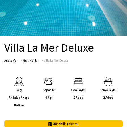
Villa La Mer Deluxe
Anasayfa
>
Kiralık Villa
>
Villa La Mer Deluxe
Bölge
Kapasite
Oda Sayısı
Banyo Sayısı
Antalya / Kaş /
4 Kişi
2 Adet
2 Adet
Kalkan
Müsaitlik Takvimi