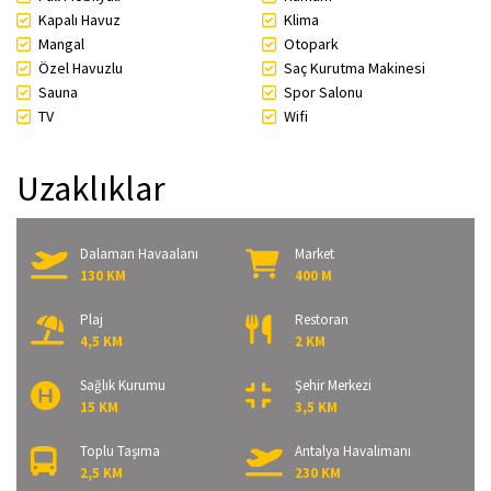
Kapalı Havuz
Klima
Mangal
Otopark
Özel Havuzlu
Saç Kurutma Makinesi
Sauna
Spor Salonu
TV
Wifi
Uzaklıklar
Dalaman Havaalanı
Market
130 KM
400 M
Plaj
Restoran
4,5 KM
2 KM
Sağlık Kurumu
Şehir Merkezi
15 KM
3,5 KM
Toplu Taşıma
Antalya Havalimanı
2,5 KM
230 KM