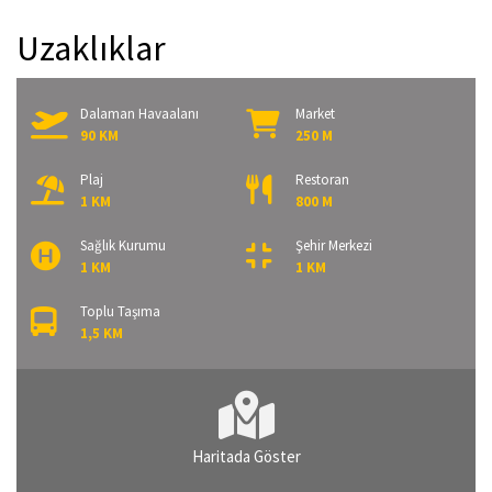
Uzaklıklar
Dalaman Havaalanı
Market
90 KM
250 M
Plaj
Restoran
1 KM
800 M
Sağlık Kurumu
Şehir Merkezi
1 KM
1 KM
Toplu Taşıma
1,5 KM
Haritada Göster