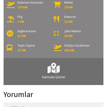
Dalaman Havaalanı
Market
130 KM
18 KM
Plaj
Restoran
1 KM
21 KM
Sağlık Kurumu
Şehir Merkezi
21 KM
18 KM
Toplu Taşıma
Antalya Havalimanı
21 KM
200 KM
Haritada Göster
Yorumlar