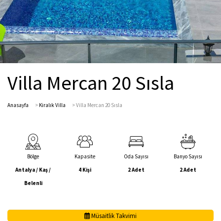
Villa Mercan 20 Sısla
Anasayfa
>
Kiralık Villa
>
Villa Mercan 20 Sısla
Bölge
Kapasite
Oda Sayısı
Banyo Sayısı
Antalya / Kaş /
4 Kişi
2 Adet
2 Adet
Belenli
Müsaitlik Takvimi