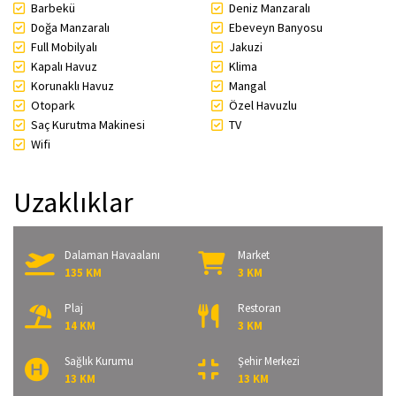
Barbekü
Deniz Manzaralı
Doğa Manzaralı
Ebeveyn Banyosu
Full Mobilyalı
Jakuzi
Kapalı Havuz
Klima
Korunaklı Havuz
Mangal
Otopark
Özel Havuzlu
Saç Kurutma Makinesi
TV
Wifi
Uzaklıklar
Dalaman Havaalanı
Market
135 KM
3 KM
Plaj
Restoran
14 KM
3 KM
Sağlık Kurumu
Şehir Merkezi
13 KM
13 KM