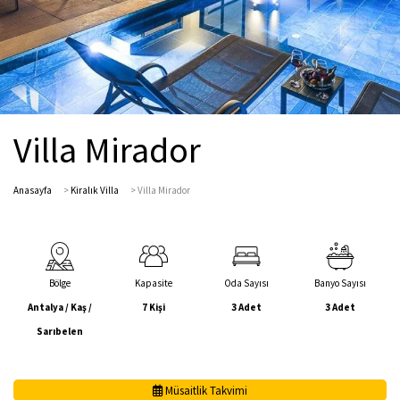
Villa Mirador
Anasayfa
>
Kiralık Villa
>
Villa Mirador
Bölge
Kapasite
Oda Sayısı
Banyo Sayısı
Antalya / Kaş /
7 Kişi
3 Adet
3 Adet
Sarıbelen
Müsaitlik Takvimi