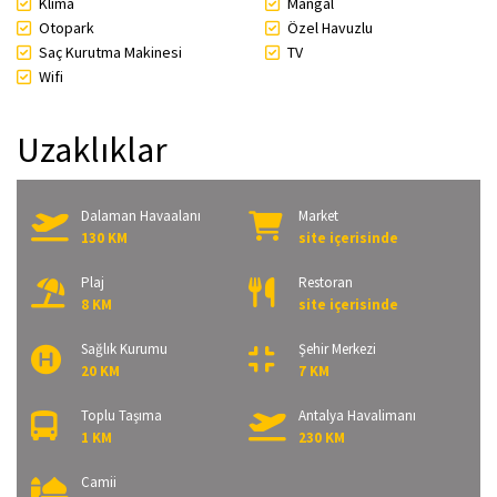
Klima
Mangal
Otopark
Özel Havuzlu
Saç Kurutma Makinesi
TV
Wifi
Uzaklıklar
Dalaman Havaalanı
Market
130 KM
site içerisinde
Plaj
Restoran
8 KM
site içerisinde
Sağlık Kurumu
Şehir Merkezi
20 KM
7 KM
Toplu Taşıma
Antalya Havalimanı
1 KM
230 KM
Camii