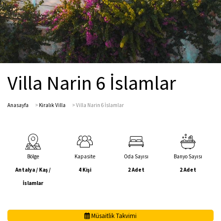
Villa Narin 6 İslamlar
Anasayfa
>
Kiralık Villa
>
Villa Narin 6 İslamlar
Bölge
Kapasite
Oda Sayısı
Banyo Sayısı
Antalya / Kaş /
4 Kişi
2 Adet
2 Adet
İslamlar
Müsaitlik Takvimi