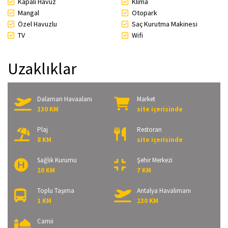
Kapalı Havuz
Klima
Mangal
Otopark
Özel Havuzlu
Saç Kurutma Makinesi
TV
Wifi
Uzaklıklar
Dalaman Havaalanı
Market
130 KM
site içerisinde
Plaj
Restoran
8 KM
site içerisinde
Sağlık Kurumu
Şehir Merkezi
20 KM
7 KM
Toplu Taşıma
Antalya Havalimanı
1 KM
230 KM
Camii