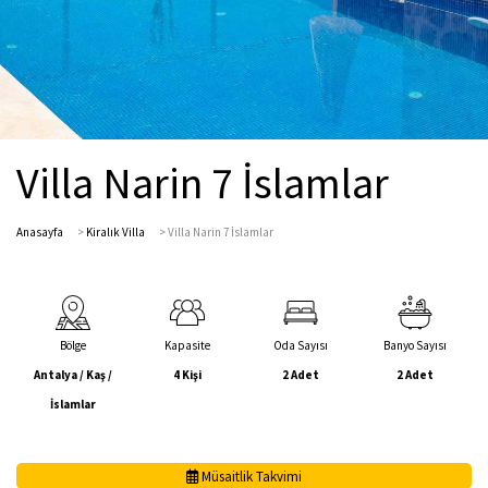
Villa Narin 7 İslamlar
Anasayfa
>
Kiralık Villa
>
Villa Narin 7 İslamlar
Bölge
Kapasite
Oda Sayısı
Banyo Sayısı
Antalya / Kaş /
4 Kişi
2 Adet
2 Adet
İslamlar
Müsaitlik Takvimi