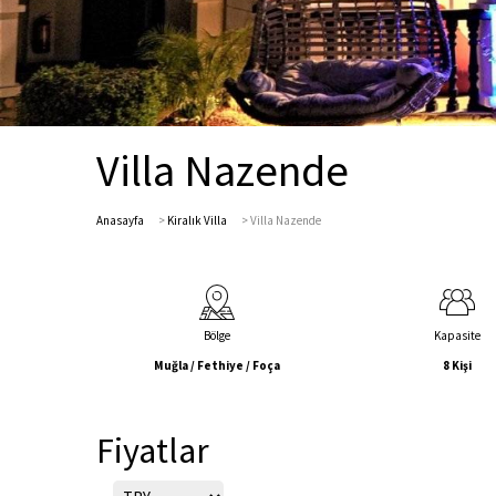
Villa Nazende
Anasayfa
>
Kiralık Villa
>
Villa Nazende
Bölge
Kapasite
Muğla / Fethiye / Foça
8 Kişi
Fiyatlar