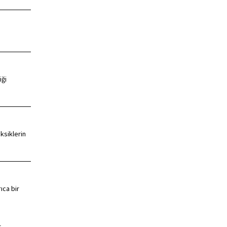
iği
eksiklerin
ıca bir
.