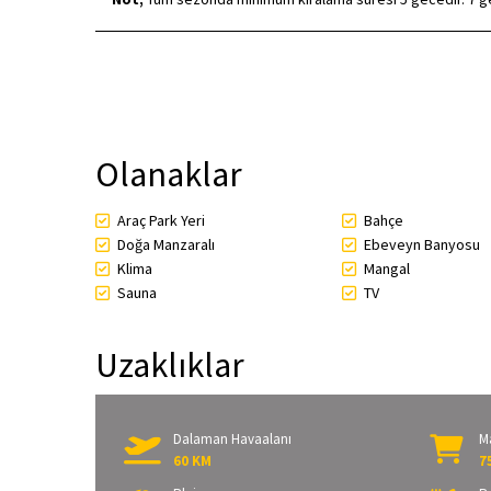
Olanaklar
Araç Park Yeri
Bahçe
Doğa Manzaralı
Ebeveyn Banyosu
Klima
Mangal
Sauna
TV
Uzaklıklar
Dalaman Havaalanı
M
60 KM
7