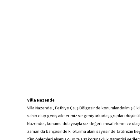
Villa Nazende
Villa Nazende , Fethiye Çalış Bölgesinde konumlandırılmış 8 kiş
sahip olup geniş ailelerimiz ve geniş arkadaş grupları düşünül
Nazende , konumu dolayısıyla siz değerli misafirlerimize ulaş
zaman da bahçesinde ki oturma alanı sayesinde tatilinizin keyf
tüm önlemleri alınmış olup %100 korunaklılık garantisi veril