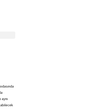
k odasında
la
p aynı
ınabilecek