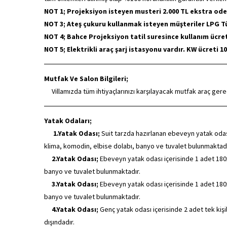
NOT 1; Projeksiyon isteyen musteri 2.000 TL ekstra ode
NOT 3; Ateş çukuru kullanmak isteyen müşteriler LPG Tüp 
NOT 4; Bahce Projeksiyon tatil suresince kullanım ücret
NOT 5; Elektrikli araç şarj istasyonu vardır. KW ücreti 10
Mutfak Ve Salon Bilgileri;
Villamızda tüm ihtiyaçlarınızı karşılayacak mutfak araç ger
Yatak Odaları;
1.Yatak Odası;
Suit tarzda hazırlanan ebeveyn yatak odası
klima, komodin, elbise dolabı, banyo ve tuvalet bulunmaktadı
2.Yatak Odası;
Ebeveyn yatak odası içerisinde 1 adet 180x
banyo ve tuvalet bulunmaktadır.
3.Yatak Odası;
Ebeveyn yatak odası içerisinde 1 adet 180x
banyo ve tuvalet bulunmaktadır.
4.Yatak Odası;
Genç yatak odası içerisinde 2 adet tek kiş
dışındadır.