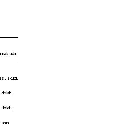
nmaktadır.
sı, jakuzi,
 dolabı,
 dolabı,
odanın