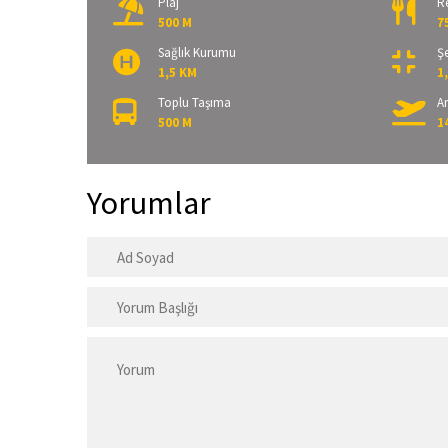
Plaj
R
500 M
7
Sağlık Kurumu
Şe
1,5 KM
1
Toplu Taşıma
A
500 M
1
Yorumlar