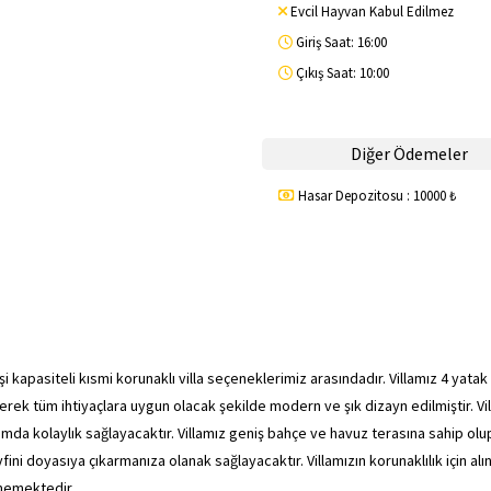
Evcil Hayvan Kabul Edilmez
Giriş Saat: 16:00
Çıkış Saat: 10:00
Diğer Ödemeler
Hasar Depozitosu : 10000 ₺
i kapasiteli kısmi korunaklı villa seçeneklerimiz arasındadır. Villamız 4 yata
erek tüm ihtiyaçlara uygun olacak şekilde modern ve şık dizayn edilmiştir. Vil
ımda kolaylık sağlayacaktır. Villamız geniş bahçe ve havuz terasına sahip olu
ini doyasıya çıkarmanıza olanak sağlayacaktır. Villamızın korunaklılık için al
ememektedir.