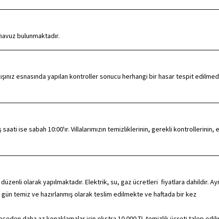
 havuz bulunmaktadır.
ışınız esnasında yapılan kontroller sonucu herhangi bir hasar tespit edilmed
ati ise sabah 10:00'ır. Villalarımızın temizliklerinin, gerekli kontrollerinin, 
nli olarak yapılmaktadır. Elektrik, su, gaz ücretleri fiyatlara dahildir. Ayr
 gün temiz ve hazırlanmış olarak teslim edilmekte ve haftada bir kez
den daha az konaklamalar için ekstra 10.000 TL temizlik ücreti talep edilir