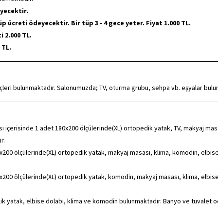
yecektir.
ücreti ödeyecektir. Bir tüp 3 - 4 gece yeter. Fiyat 1.000 TL.
i 2.000 TL.
 TL.
eçleri bulunmaktadır. Salonumuzda; TV, oturma grubu, sehpa vb. eşyalar bulu
 içerisinde 1 adet 180x200 ölçülerinde(XL) ortopedik yatak, TV, makyaj masa
r.
200 ölçülerinde(XL) ortopedik yatak, makyaj masası, klima, komodin, elbise
200 ölçülerinde(XL) ortopedik yatak, komodin, makyaj masası, klima, elbise
ilik yatak, elbise dolabı, klima ve komodin bulunmaktadır. Banyo ve tuvalet 