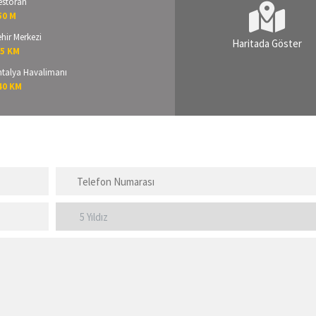
estoran
50 M
hir Merkezi
Haritada Göster
,5 KM
ntalya Havalimanı
40 KM