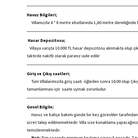
Havuz Bilgileri;
Villamızda 4 * 8 metre ebatlarında 1,60 metre derinliğinde
Hasar Depozitosu;
Villaya varışta 10.000 TL hasar depozitosu alınmakta olup çık
taktirde nakitb olarak paranız iade edilir
Giriş ve Çıkış saatleri;
Tüm Villalarımızda giriş saati öğleden sonra 16:00 olup Çıkış sa
tamamlanması için saate uymak zorunludur.
Genel Bilgile;
Havuz ve bahçe bakımı günde bir kez görevliler tarafından düze
ücret talep edilmemektedir. Villa size konaklama yapacağınız
temizlenmektedir.
Not;
Tüm sezonda minimum kiralama süresi 5 gecedir. 7 gece