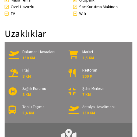
Masa Tenisi
Otopark
Özel Havuzlu
Saç Kurutma Makinesi
TV
Wifi
Uzaklıklar
Dalaman Havaalanı
Market
130 KM
2,5 KM
Plaj
Restoran
8 KM
900 M
Sağlık Kurumu
Şehir Merkezi
8 KM
7 KM
Toplu Taşıma
Antalya Havalimanı
5,6 KM
230 KM