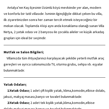
Antalya’nın Kaş ilçesinin Üzümlü köyü mevkiinde yer alan, modern
ve konforlu bir tatil villasıdır. İsminin ilginçliğiyle dikkat çeken bu villa,
ilk ziyaretinizden sonra her zaman tercih etmek isteyeceğiniz bir
mekan olacak. Toplamda 4 kişi aynı anda konaklama olanağı sunan Villa
Netya, 2 yatak odası ve 2 banyosu ile çocuklu aileler ve küçük arkadaş
grupları için ideal bir seçimdir.
Mutfak ve Salon Bilgileri;
Villamızda tüm ihtiyaçlarınızı karşılayacak şekilde yeterli mutfak araç
gereçleri ve ayrıca salonumuzda TV, oturma grubu, sehpa vb. eşyalar
bulunmaktadır.
Yatak Odaları;
1.Yatak Odası;
1 adet çift kişilik yatak, klima,komodin,elbise dolabı,
jakuzi, makyaj masası,banyo ve tuvalet bulunmaktadır.
2.Yatak Odası;
2 adet tek kişilik yatak,klima,komodin,elbise
dolabı,makyaj masası,banyo ve tuvalet bulunmaktadır.