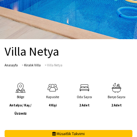
Villa Netya
Anasayfa
>
Kiralık Villa
>
Villa Netya
Bölge
Kapasite
Oda Sayısı
Banyo Sayısı
Antalya / Kaş /
4 Kişi
2 Adet
2 Adet
Üzümlü
Müsaitlik Takvimi