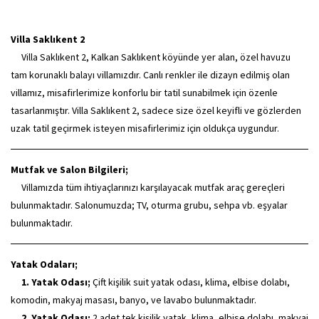
Villa Saklıkent 2
Villa Saklıkent 2, Kalkan Saklıkent köyünde yer alan, özel havuzu
tam korunaklı balayı villamızdır. Canlı renkler ile dizayn edilmiş olan
villamız, misafirlerimize konforlu bir tatil sunabilmek için özenle
tasarlanmıştır. Villa Saklıkent 2, sadece size özel keyifli ve gözlerden
uzak tatil geçirmek isteyen misafirlerimiz için oldukça uygundur.
Mutfak ve Salon Bilgileri;
Villamızda tüm ihtiyaçlarınızı karşılayacak mutfak araç gereçleri
bulunmaktadır. Salonumuzda; TV, oturma grubu, sehpa vb. eşyalar
bulunmaktadır.
Yatak Odaları;
1. Yatak Odası;
Çift kişilik suit yatak odası, klima, elbise dolabı,
komodin, makyaj masası, banyo, ve lavabo bulunmaktadır.
2. Yatak Odası;
2 adet tek kişilik yatak, klima, elbise dolabı, makyaj