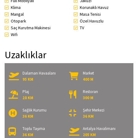
Full Mobilyalı
Jakuzi
Klima
Korunaklı Havuz
Mangal
Masa Tenisi
Otopark
Özel Havuzlu
Saç Kurutma Makinesi
TV
Wifi
Uzaklıklar
Dalaman Havaalanı
Market
95 KM
400 M
Plaj
Restoran
28 KM
300 M
Sağlık Kurumu
Şehir Merkezi
36 KM
36 KM
Toplu Taşıma
Antalya Havalimanı
36 KM
205 KM