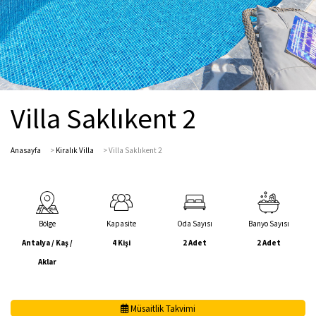
Villa Saklıkent 2
Anasayfa
>
Kiralık Villa
>
Villa Saklıkent 2
Bölge
Kapasite
Oda Sayısı
Banyo Sayısı
Antalya / Kaş /
4 Kişi
2 Adet
2 Adet
Aklar
Müsaitlik Takvimi