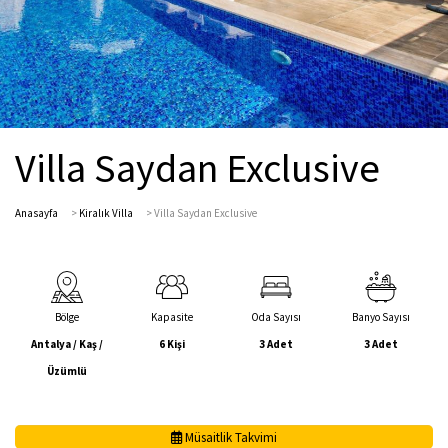
Villa Saydan Exclusive
Anasayfa
>
Kiralık Villa
>
Villa Saydan Exclusive
Bölge
Kapasite
Oda Sayısı
Banyo Sayısı
Antalya / Kaş /
6 Kişi
3 Adet
3 Adet
Üzümlü
Müsaitlik Takvimi