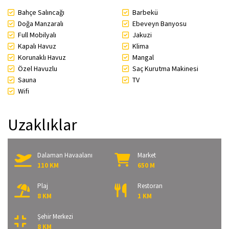
Bahçe Salıncağı
Barbekü
Doğa Manzaralı
Ebeveyn Banyosu
Full Mobilyalı
Jakuzi
Kapalı Havuz
Klima
Korunaklı Havuz
Mangal
Özel Havuzlu
Saç Kurutma Makinesi
Sauna
TV
Wifi
Uzaklıklar
Dalaman Havaalanı
Market
110 KM
650 M
Plaj
Restoran
8 KM
1 KM
Şehir Merkezi
8 KM