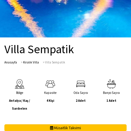
Villa Sempatik
Anasayfa
>
Kiralık Villa
>
Villa Sempatik
Bölge
Kapasite
Oda Sayısı
Banyo Sayısı
Antalya / Kaş /
4 Kişi
2 Adet
1 Adet
Sarıbelen
Müsaitlik Takvimi