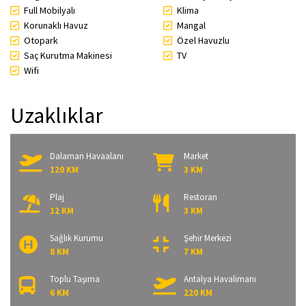
Full Mobilyalı
Klima
Korunaklı Havuz
Mangal
Otopark
Özel Havuzlu
Saç Kurutma Makinesi
TV
Wifi
Uzaklıklar
Dalaman Havaalanı
Market
120 KM
3 KM
Plaj
Restoran
12 KM
3 KM
Sağlık Kurumu
Şehir Merkezi
8 KM
7 KM
Toplu Taşıma
Antalya Havalimanı
6 KM
220 KM