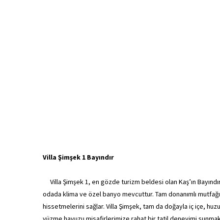
Villa Şimşek 1 Bayındır
Villa Şimşek 1, en gözde turizm beldesi olan Kaş’ın Bayınd
odada klima ve özel banyo mevcuttur. Tam donanımlı mutfağı
hissetmelerini sağlar. Villa Şimşek, tam da doğayla iç içe, huzur
yüzme havuzu misafirlerimize rahat bir tatil deneyimi sunma