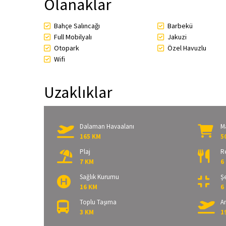
Olanaklar
Bahçe Salıncağı
Barbekü
Full Mobilyalı
Jakuzi
Otopark
Özel Havuzlu
Wifi
Uzaklıklar
Dalaman Havaalanı
M
165 KM
5
Plaj
R
7 KM
6
Sağlık Kurumu
Şe
16 KM
6
Toplu Taşıma
A
3 KM
1