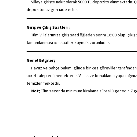
Villaya girişte nakit olarak 5000 TL depozito alınmaktadır. Çı
depozitonuz geri iade edilir.
Giriş ve Çıkış Saatleri;
Tüm Villalarımıza giriş saati öğleden sonra 16:00 olup, çıkış saa
tamamlanması için saatlere uymak zorunludur.
Genel Bilgiler;
Havuz ve bahçe bakımı günde bir kez görevliler tarafından düze
ücret talep edilmemektedir. Villa size konaklama yapacağınız
temizlenmektedir.
Not;
Tüm sezonda minimum kiralama süresi 3 gecedir. 7 gec