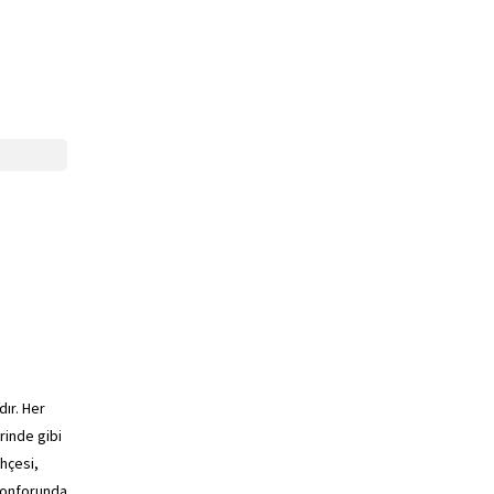
ır. Her
rinde gibi
ahçesi,
 konforunda