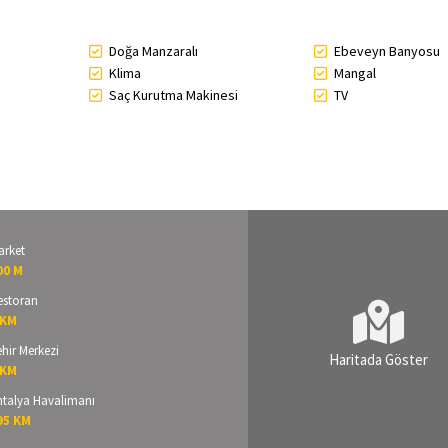
Doğa Manzaralı
Ebeveyn Banyosu
Klima
Mangal
Saç Kurutma Makinesi
TV
arket
00 M
estoran
 KM
hir Merkezi
Haritada Göster
 KM
ntalya Havalimanı
95 KM