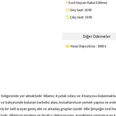
Evcil Hayvan Kabul Edilmez
Giriş Saat: 16:00
Çıkış Saat: 10:00
Diğer Ödemeler
Hasar Depozitosu : 5000 ₺
ır bölgesinde yer almaktadır. Villamız 4 yatak odası ve 4 banyosu bulunmaktad
 ve bahçesinde bulunan barbekü alanı, konuklarımızın yemek yapma ve evle
lu bir tatil arayan geniş aile ve arkadaş grupları içindir. Villa Şimşeğin özel b
ktadır. Villamızın modern ve ferah iç dekorasyonu, konaklama süresince ev