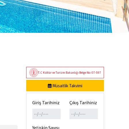
T.C Kültür ve Turizm Bakanlığı Belge No: 07-597
Müsaitlik Takvimi
Giriş Tarihiniz
Çıkış Tarihiniz
Yetişkin Sayısı