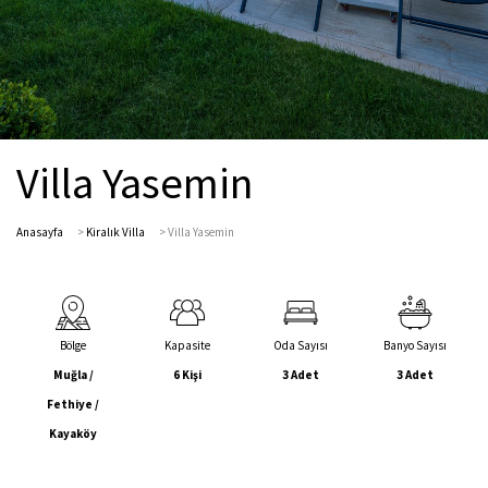
Villa Yasemin
Anasayfa
>
Kiralık Villa
>
Villa Yasemin
Bölge
Kapasite
Oda Sayısı
Banyo Sayısı
Muğla /
6 Kişi
3 Adet
3 Adet
Fethiye /
Kayaköy