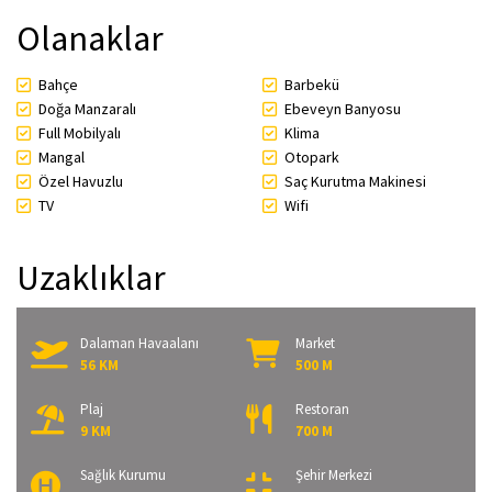
Olanaklar
Bahçe
Barbekü
Doğa Manzaralı
Ebeveyn Banyosu
Full Mobilyalı
Klima
Mangal
Otopark
Özel Havuzlu
Saç Kurutma Makinesi
TV
Wifi
Uzaklıklar
Dalaman Havaalanı
Market
56 KM
500 M
Plaj
Restoran
9 KM
700 M
Sağlık Kurumu
Şehir Merkezi