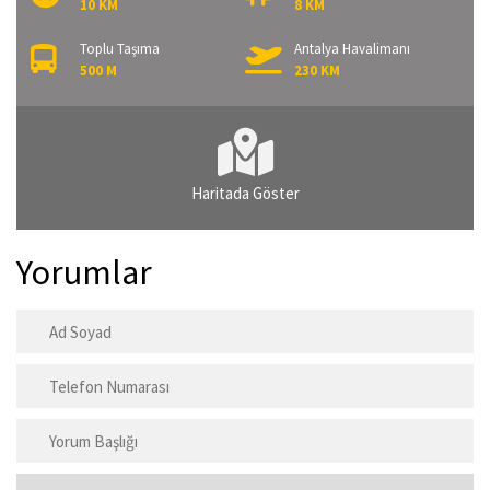
10 KM
8 KM
Toplu Taşıma
Antalya Havalimanı
500 M
230 KM
Haritada Göster
Yorumlar