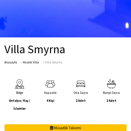
Villa Smyrna
Anasayfa
>
Kiralık Villa
>
Villa Smyrna
Bölge
Kapasite
Oda Sayısı
Banyo Sayısı
Antalya / Kaş /
4 Kişi
2 Adet
2 Adet
İslamlar
Müsaitlik Takvimi