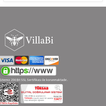
Sitemiz 256 Bit SSL Sertifikası ile korunmaktadır..