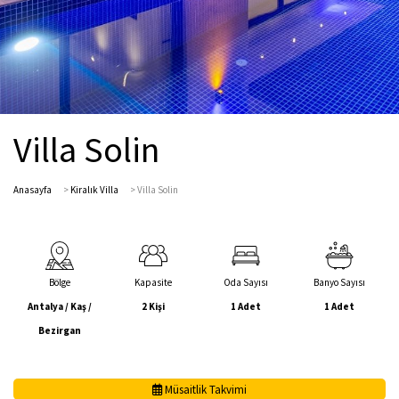
Villa Solin
Anasayfa
>
Kiralık Villa
>
Villa Solin
Bölge
Kapasite
Oda Sayısı
Banyo Sayısı
Antalya / Kaş /
2 Kişi
1 Adet
1 Adet
Bezirgan
Müsaitlik Takvimi