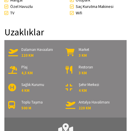
Mangal
Otopark
Özel Havuzlu
Saç Kurutma Makinesi
TV
Wifi
Uzaklıklar
Dalaman Havaalanı
Market
120 KM
3 KM
Plaj
Restoran
4,5 KM
3 KM
Sağlık Kurumu
Şehir Merkezi
4 KM
4 KM
Toplu Taşıma
Antalya Havalimanı
500 M
220 KM