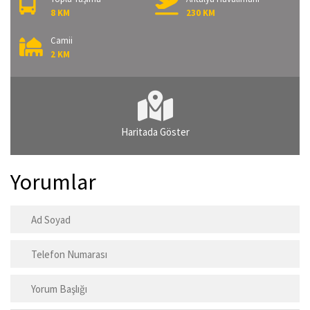
8 KM
230 KM
Camii
2 KM
Haritada Göster
Yorumlar