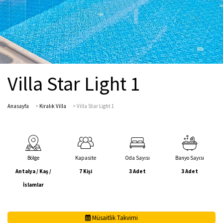
Villa Star Light 1
Anasayfa
>
Kiralık Villa
>
Villa Star Light 1
Bölge
Kapasite
Oda Sayısı
Banyo Sayısı
Antalya / Kaş /
7 Kişi
3 Adet
3 Adet
İslamlar
Müsaitlik Takvimi