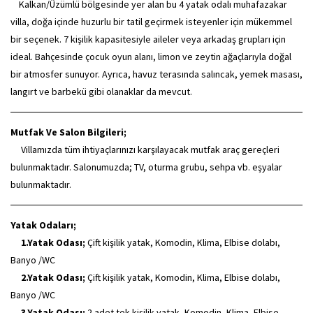
Kalkan/Üzümlü bölgesinde yer alan bu 4 yatak odalı muhafazakar
villa, doğa içinde huzurlu bir tatil geçirmek isteyenler için mükemmel
bir seçenek. 7 kişilik kapasitesiyle aileler veya arkadaş grupları için
ideal. Bahçesinde çocuk oyun alanı, limon ve zeytin ağaçlarıyla doğal
bir atmosfer sunuyor. Ayrıca, havuz terasında salıncak, yemek masası,
langırt ve barbekü gibi olanaklar da mevcut.
Mutfak Ve Salon Bilgileri;
Villamızda tüm ihtiyaçlarınızı karşılayacak mutfak araç gereçleri
bulunmaktadır. Salonumuzda; TV, oturma grubu, sehpa vb. eşyalar
bulunmaktadır.
Yatak Odaları;
1.Yatak Odası;
Çift kişilik yatak, Komodin, Klima, Elbise dolabı,
Banyo /WC
2.Yatak Odası;
Çift kişilik yatak, Komodin, Klima, Elbise dolabı,
Banyo /WC
3.Yatak Odası;
2 adet tek kişilik yatak, Komodin, Klima, Elbise