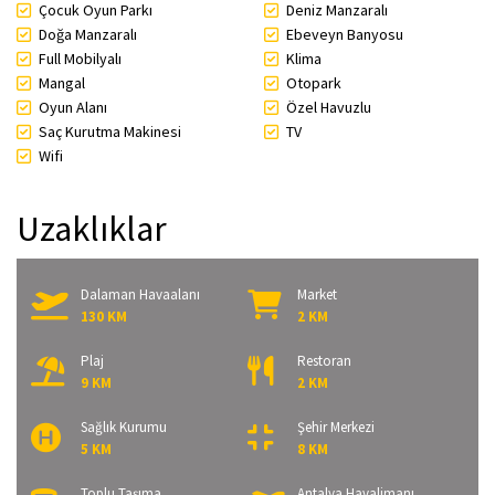
Çocuk Oyun Parkı
Deniz Manzaralı
Doğa Manzaralı
Ebeveyn Banyosu
Full Mobilyalı
Klima
Mangal
Otopark
Oyun Alanı
Özel Havuzlu
Saç Kurutma Makinesi
TV
Wifi
Uzaklıklar
Dalaman Havaalanı
Market
130 KM
2 KM
Plaj
Restoran
9 KM
2 KM
Sağlık Kurumu
Şehir Merkezi
5 KM
8 KM
Toplu Taşıma
Antalya Havalimanı