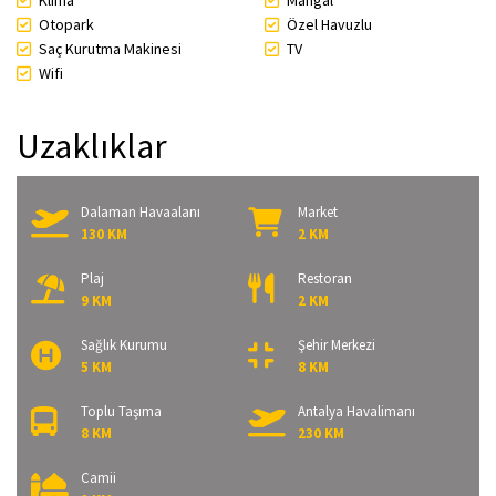
Klima
Mangal
Otopark
Özel Havuzlu
Saç Kurutma Makinesi
TV
Wifi
Uzaklıklar
Dalaman Havaalanı
Market
130 KM
2 KM
Plaj
Restoran
9 KM
2 KM
Sağlık Kurumu
Şehir Merkezi
5 KM
8 KM
Toplu Taşıma
Antalya Havalimanı
8 KM
230 KM
Camii