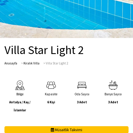
Villa Star Light 2
Anasayfa
>
Kiralık Villa
>
Villa Star Light 2
Bölge
Kapasite
Oda Sayısı
Banyo Sayısı
Antalya / Kaş /
6 Kişi
3 Adet
3 Adet
İslamlar
Müsaitlik Takvimi