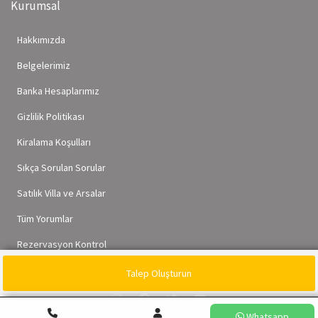
Kurumsal
Hakkımızda
Belgelerimiz
Banka Hesaplarımız
Gizlilik Politikası
Kiralama Koşulları
Sıkça Sorulan Sorular
Satılık Villa ve Arsalar
Tüm Yorumlar
Rezervasyon Kontrol
Talep Oluşturun
Whatsapp
Whatsapp