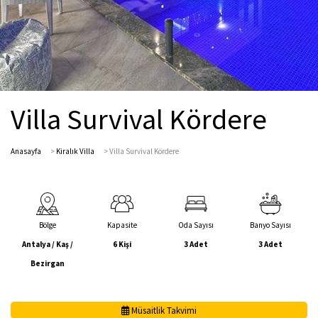
Villa Survival Kördere
Anasayfa
>
Kiralık Villa
>
Villa Survival Kördere
Bölge
Kapasite
Oda Sayısı
Banyo Sayısı
Antalya / Kaş /
6 Kişi
3 Adet
3 Adet
Bezirgan
Müsaitlik Takvimi