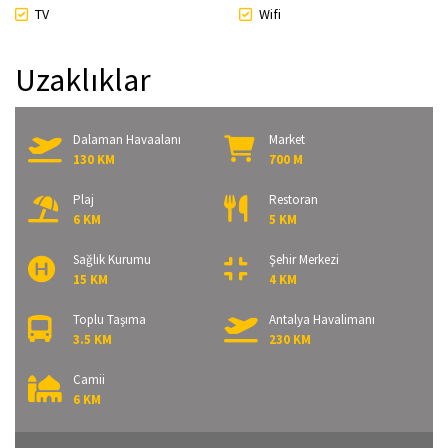
TV
Wifi
Uzaklıklar
Dalaman Havaalanı
Market
130 KM
700 M
Plaj
Restoran
6 KM
5 KM
Sağlık Kurumu
Şehir Merkezi
15 KM
4 KM
Toplu Taşıma
Antalya Havalimanı
3.5 KM
230 KM
Camii
6 KM