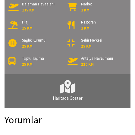
Dalaman Havaalanı
Market
135 KM
1 KM
Plaj
Restoran
15 KM
1 KM
Sağlık Kurumu
Şehir Merkezi
25 KM
25 KM
Toplu Taşıma
Antalya Havalimanı
25 KM
220 KM
Haritada Göster
Yorumlar