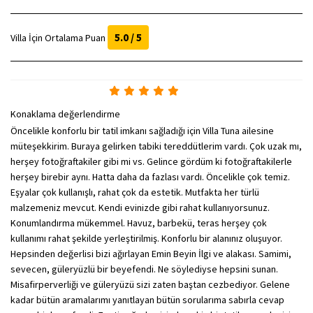
5.0 / 5
Villa İçin Ortalama Puan
Nurşen Yalçın -
Konaklama değerlendirme
Öncelikle konforlu bir tatil imkanı sağladığı için Villa Tuna ailesine
müteşekkirim. Buraya gelirken tabiki tereddütlerim vardı. Çok uzak mı,
herşey fotoğraftakiler gibi mi vs. Gelince gördüm ki fotoğraftakilerle
herşey birebir aynı. Hatta daha da fazlası vardı. Öncelikle çok temiz.
Eşyalar çok kullanışlı, rahat çok da estetik. Mutfakta her türlü
malzemeniz mevcut. Kendi evinizde gibi rahat kullanıyorsunuz.
Konumlandırma mükemmel. Havuz, barbekü, teras herşey çok
kullanımı rahat şekilde yerleştirilmiş. Konforlu bir alanınız oluşuyor.
Hepsinden değerlisi bizi ağırlayan Emin Beyin İlgi ve alakası. Samimi,
sevecen, güleryüzlü bir beyefendi. Ne söylediyse hepsini sunan.
Misafirperverliği ve güleryüzü sizi zaten baştan cezbediyor. Gelene
kadar bütün aramalarımı yanıtlayan bütün sorularıma sabırla cevap