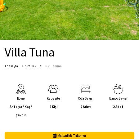
Villa Tuna
Anasayfa
>
Kiralık Villa
>
Villa Tuna
Bölge
Kapasite
Oda Sayısı
Banyo Sayısı
Antalya / Kaş /
4 Kişi
2 Adet
2 Adet
Çavdır
Müsaitlik Takvimi